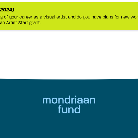
-2024)
g of your career as a visual artist and do you have plans for new work
an Artist Start grant.