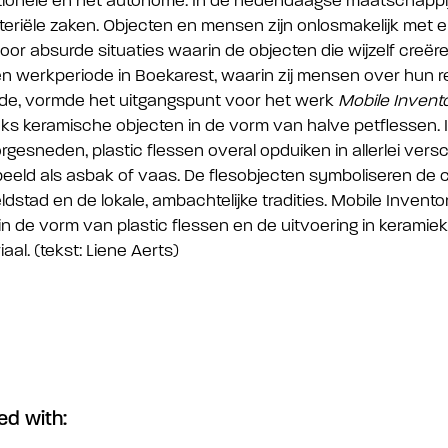
ctionele en het autonome. In de hedendaagse maatschappi
teriële zaken. Objecten en mensen zijn onlosmakelijk met 
oor absurde situaties waarin de objecten die wijzelf creëren
Een werkperiode in Boekarest, waarin zij mensen over hun r
wde, vormde het uitgangspunt voor het werk
Mobile Invent
eks keramische objecten in de vorm van halve petflessen. 
rgesneden, plastic flessen overal opduiken in allerlei versc
beeld als asbak of vaas. De flesobjecten symboliseren de 
ldstad en de lokale, ambachtelijke tradities. Mobile Invent
 de vorm van plastic flessen en de uitvoering in keramiek
aal. (tekst: Liene Aerts)
ed with: