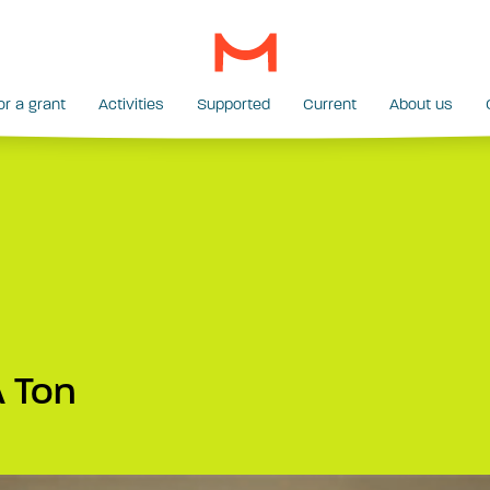
or a grant
Activities
Supported
Current
About us
A Ton