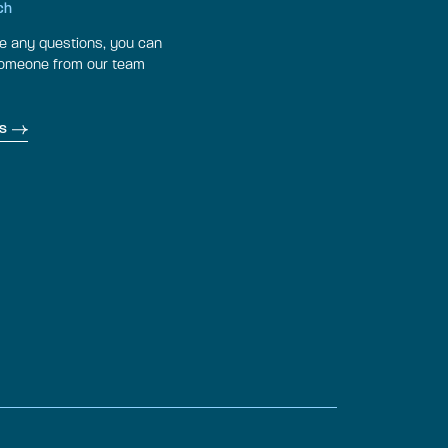
ch
ve any questions, you can
someone from our team
s