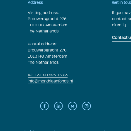
Address
Get in tou
Visiting address:
If you ha
Brouwersgracht 276
contact 
1013 HG Amsterdam
directly.
The Netherlands
Contact u
Postal address:
Brouwersgracht 276
1013 HG Amsterdam
The Netherlands
tel: +31 20 523 15 23
info@mondriaanfonds.nl