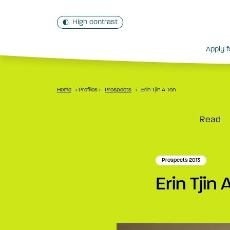
High contrast
Apply f
Home
›
Profiles
›
Prospects
›
Erin Tjin A Ton
Read
Prospects 2013
Erin Tjin 