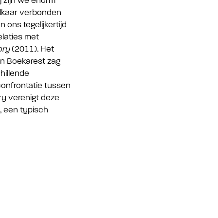
j zijn we enorm
elkaar verbonden
 ons tegelijkertijd
elaties met
ory
(2011). Het
In Boekarest zag
hillende
confrontatie tussen
ory verenigt deze
, een typisch