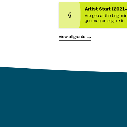
Artist Start (2021
Are you at the beginnin
you may be eligible for 
View all grants