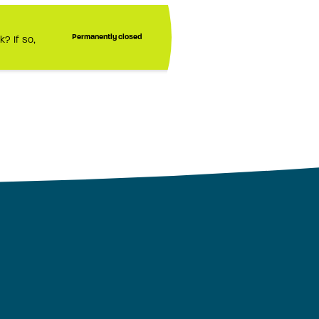
? If so,
Permanently closed