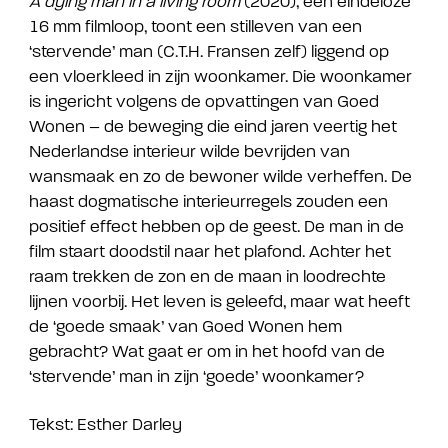
A dying man in a living room
(2020), een eindeloze
16 mm filmloop, toont een stilleven van een
‘stervende’ man (C.T.H. Fransen zelf) liggend op
een vloerkleed in zijn woonkamer. Die woonkamer
is ingericht volgens de opvattingen van Goed
Wonen – de beweging die eind jaren veertig het
Nederlandse interieur wilde bevrijden van
wansmaak en zo de bewoner wilde verheffen. De
haast dogmatische interieurregels zouden een
positief effect hebben op de geest. De man in de
film staart doodstil naar het plafond. Achter het
raam trekken de zon en de maan in loodrechte
lijnen voorbij. Het leven is geleefd, maar wat heeft
de ‘goede smaak’ van Goed Wonen hem
gebracht? Wat gaat er om in het hoofd van de
‘stervende’ man in zijn ‘goede’ woonkamer?
Tekst: Esther Darley