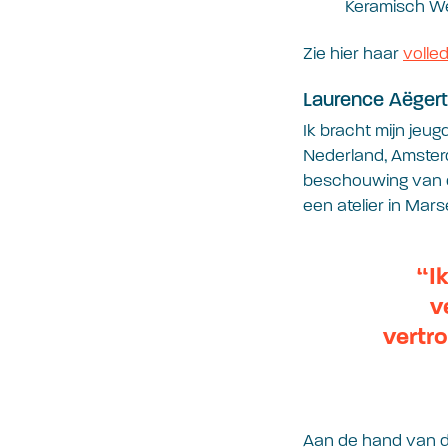
Keramisch W
Zie hier haar
volled
Laurence Aëgert
Ik bracht mijn jeug
Nederland, Amsterd
beschouwing van d
een atelier in Marse
“I
v
vertr
Aan de hand van di