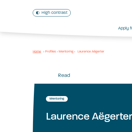
High contrast
Apply f
Home
›
Profiles
›
Mentoring
›
Laurence Aëgerter
Read
Mentoring
Laurence Aëgerte