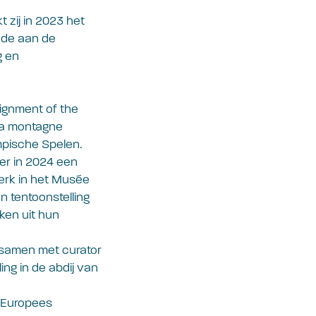
 zij in 2023 het
ode aan de
g en
ignment of the
‘La montagne
ympische Spelen.
er in 2024 een
erk in het Musée
n tentoonstelling
en uit hun
 samen met curator
ng in de abdij van
t Europees