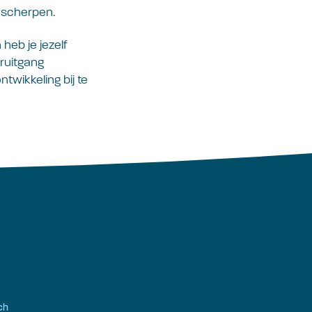
e scherpen.
heb je jezelf
oruitgang
twikkeling bij te
ch