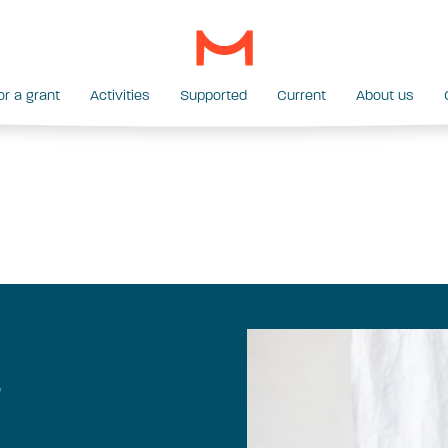
or a grant
Activities
Supported
Current
About us
r