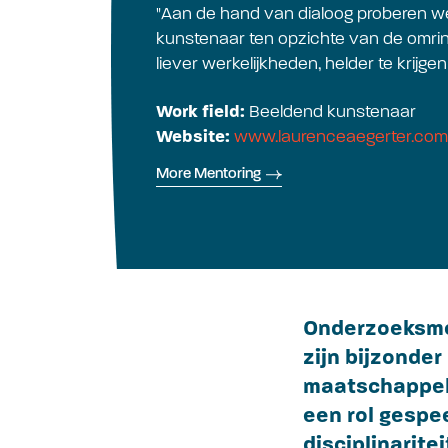
"Aan de hand van dialoog proberen we
kunstenaar ten opzichte van de omrin
liever werkelijkheden, helder te krijge
Work field:
Beeldend kunstenaar
Website:
www.laurenceaegerter.com
More Mentoring
Onderzoeksme
zijn bijzonde
maatschappel
een rol gespee
disciplinarit