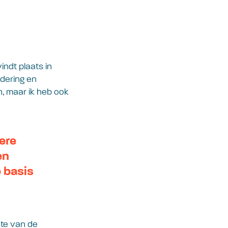
indt plaats in
adering en
, maar ik heb ook
ere
en
 basis
hte van de