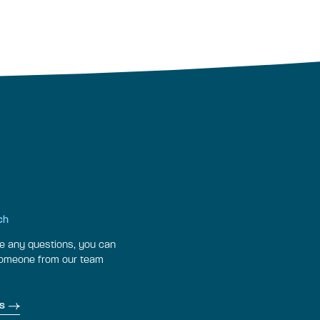
ch
ve any questions, you can
someone from our team
s