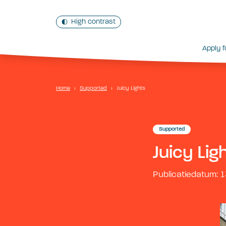
High contrast
Apply f
Home
›
Supported
›
Juicy Lights
Supported
Juicy Lig
Publicatiedatum: 