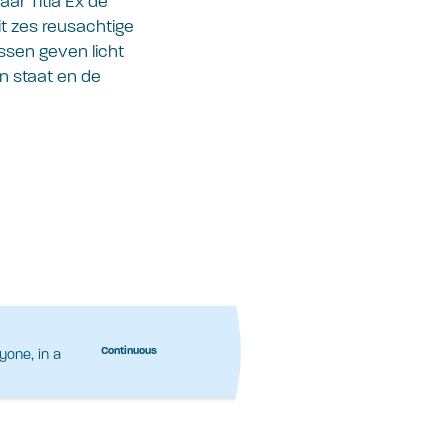
ar Titia Ex de
it zes reusachtige
ssen geven licht
en staat en de
yone, in a
Continuous
…