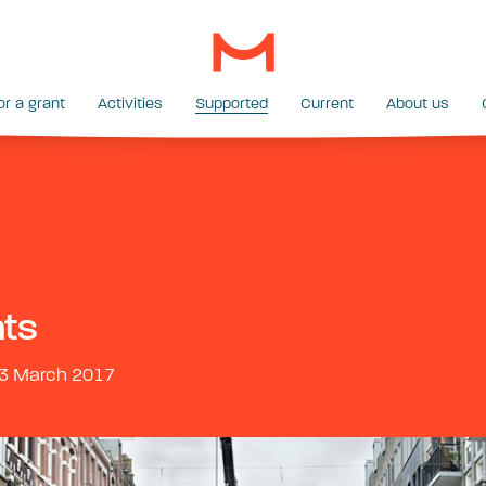
or a grant
Activities
Supported
Current
About us
hts
13 March 2017