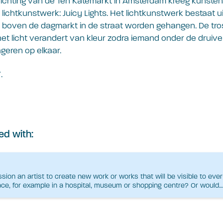
ichting van de Ten Katemarkt in Amsterdam kreeg kunstena
lichtkunstwerk: Juicy Lights. Het lichtkunstwerk bestaat u
e boven de dagmarkt in de straat worden gehangen. De tro
: het licht verandert van kleur zodra iemand onder de druiv
geren op elkaar.
.
ed with:
on an artist to create new work or works that will be visible to ever
ace, for example in a hospital, museum or shopping centre? Or would