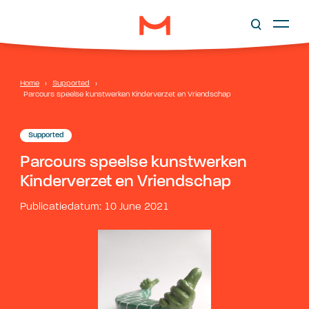
Home
›
Supported
›
Parcours speelse kunstwerken Kinderverzet en Vriendschap
Supported
Parcours speelse kunstwerken
Kinderverzet en Vriendschap
Publicatiedatum: 10 June 2021