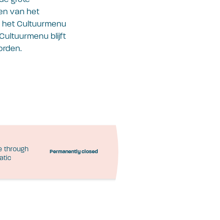
en van het
en het Cultuurmenu
ultuurmenu blijft
orden.
le through
Permanently closed
atic