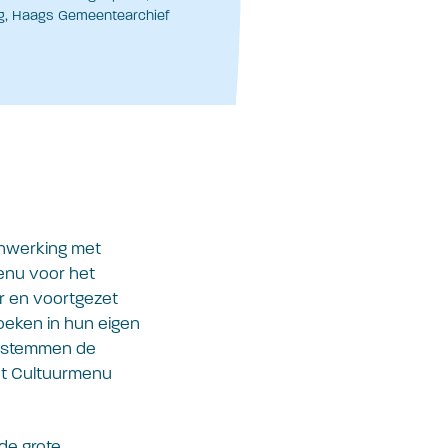
g, Haags Gemeentearchief
nwerking met
enu voor het
r en voortgezet
oeken in hun eigen
en stemmen de
het Cultuurmenu
de grote