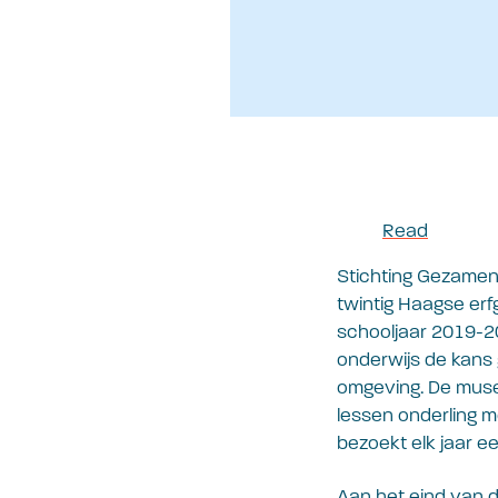
Read
Stichting Gezamen
twintig Haagse erf
schooljaar 2019-20
onderwijs de kans 
omgeving. De musea
lessen onderling m
bezoekt elk jaar ee
Aan het eind van d