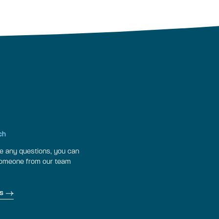
ch
ve any questions, you can
someone from our team
s