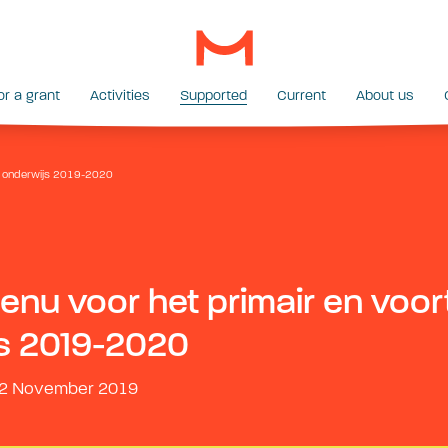
or a grant
Activities
Supported
Current
About us
et onderwijs 2019-2020
enu voor het primair en voor
s 2019-2020
 12 November 2019