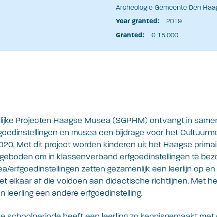
Archeologie Gemeente Den Haa
Year granted:
2019
Granted:
€ 15.000
lijke Projecten Haagse Musea (SGPHM) ontvangt in same
goedinstellingen en musea een bijdrage voor het Cultuurm
20. Met dit project worden kinderen uit het Haagse primai
geboden om in klassenverband erfgoedinstellingen te bez
/erfgoedinstellingen zetten gezamenlijk een leerlijn op 
et elkaar af die voldoen aan didactische richtlijnen. Met 
n leerling een andere erfgoedinstelling.
e schoolperiode heeft een leerling zo kennisgemaakt met 