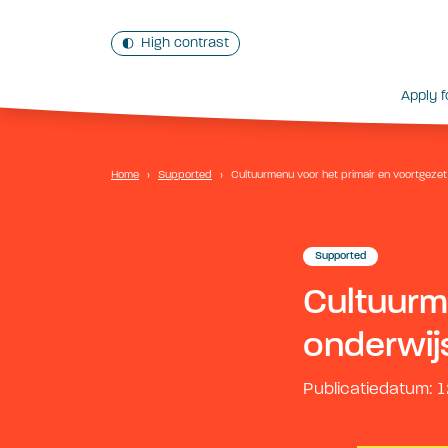
High contrast
Apply f
Home
›
Supported
›
Cultuurmenu voor het primair en voortgez
Supported
Cultuurm
onderwij
Publicatiedatum: