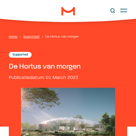
Home
›
Supported
›
De Hortus van morgen
Supported
De Hortus van morgen
Publicatiedatum: 01 March 2023