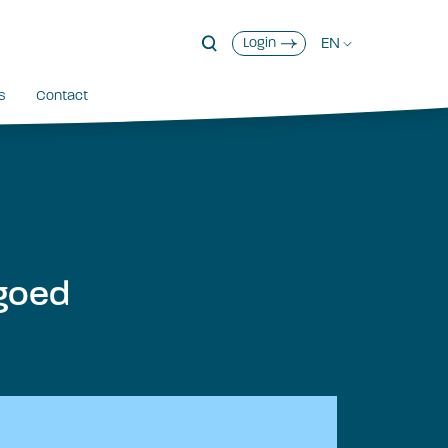
EN
Login
s
Contact
fgoed