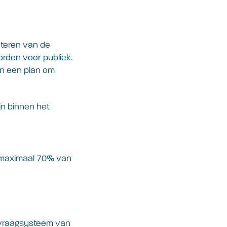
eteren van de
orden voor publiek.
an een plan om
jn binnen het
s maximaal 70% van
anvraagsysteem van