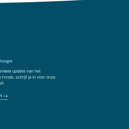
e hoogte
enkele update van het
Fonds, schrijf je in voor onze
f!
n