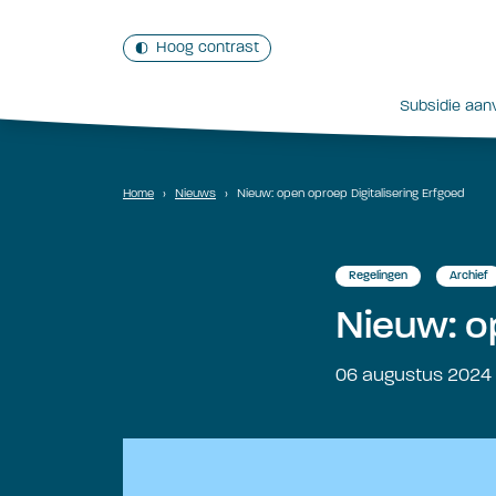
Hoog contrast
Subsidie aan
Home
›
Nieuws
›
Nieuw: open oproep Digitalisering Erfgoed
Regelingen
Archief
Nieuw: o
06 augustus 2024