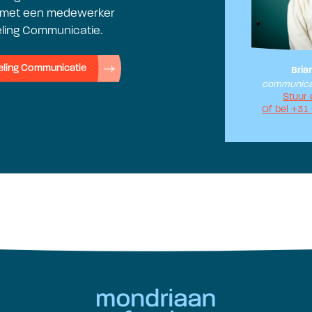
 met een medewerker
ling Communicatie.
deling Communicatie
Bria
communica
Stuur 
Of bel +31