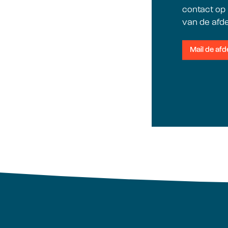
contact op
van de afde
Mail de af