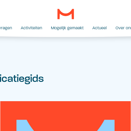
vragen
Activiteiten
Mogelijk gemaakt
Actueel
Over on
catiegids