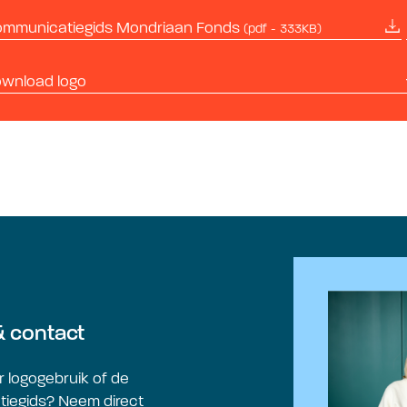
mmunicatiegids Mondriaan Fonds
(pdf - 333KB)
wnload logo
& contact
 logogebruik of de
iegids? Neem direct