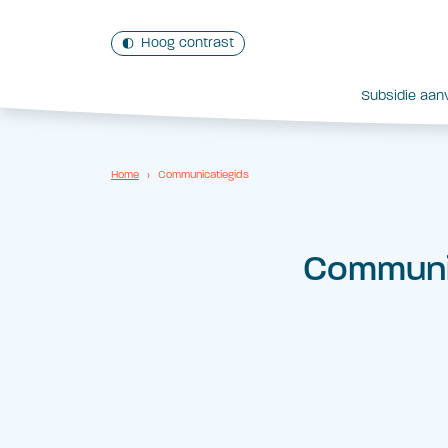
Hoog contrast
Subsidie aan
Home
›
Communicatiegids
Communi