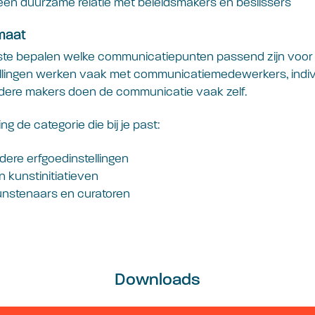
een duurzame relatie met beleidsmakers en beslissers
maat
este bepalen welke communicatiepunten passend zijn voor
tellingen werken vaak met communicatiemedewerkers, indiv
dere makers doen de communicatie vaak zelf.
ng de categorie die bij je past:
ere erfgoedinstellingen
 kunstinitiatieven
kunstenaars en curatoren
Downloads