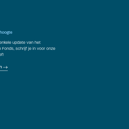
e hoogte
enkele update van het
Fonds, schrijf je in voor onze
f!
n