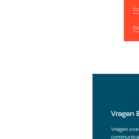
Co
Do
Vragen 
Vragen over
communicat