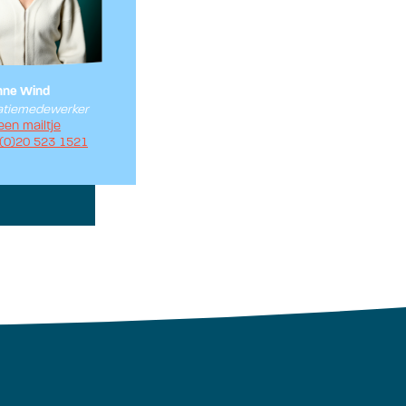
nne Wind
tiemedewerker
een mailtje
 (0)20 523 1521