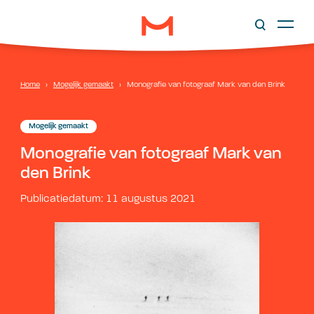
Home
›
Mogelijk gemaakt
›
Monografie van fotograaf Mark van den Brink
Mogelijk gemaakt
Monografie van fotograaf Mark van
den Brink
Publicatiedatum: 11 augustus 2021