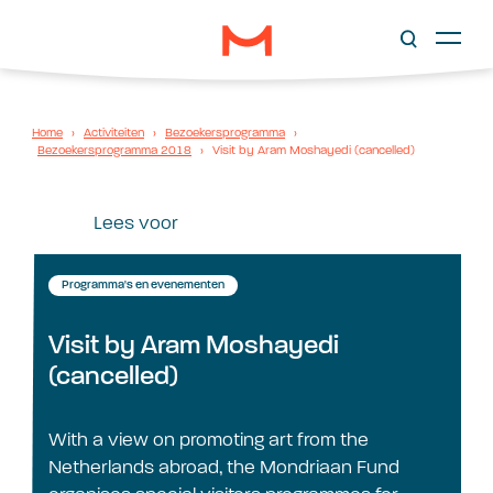
Home
›
Activiteiten
›
Bezoekersprogramma
›
Bezoekersprogramma 2018
›
Visit by Aram Moshayedi (cancelled)
Lees voor
Programma's en evenementen
Visit by Aram Moshayedi
(cancelled)
With a view on promoting art from the
Netherlands abroad, the Mondriaan Fund