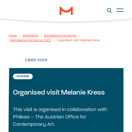
Home
›
Activiteiten
›
Bezoekersprogramma
›
Bezoekersprogramma 2025
›
Organised visit Melanie Kress
Lees voor
Activiteit
Organised visit Melanie Kress
This visit is organised in collaboration with
Phileas – The Austrian Office for
Contemporary Art.