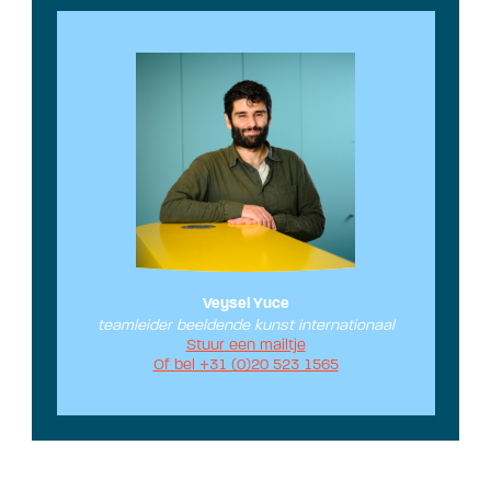
Veysel Yuce
teamleider beeldende kunst internationaal
Stuur een mailtje
Of bel +31 (0)20 523 1565