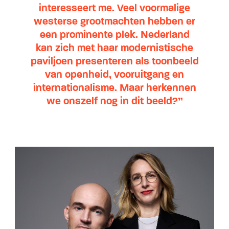
interesseert me. Veel voormalige
westerse grootmachten hebben er
een prominente plek. Nederland
kan zich met haar modernistische
paviljoen presenteren als toonbeeld
van openheid, vooruitgang en
internationalisme. Maar herkennen
we onszelf nog in dit beeld?”