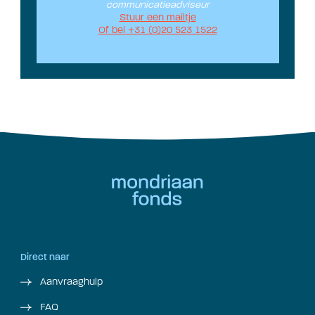
communicatieadviseur
Stuur een mailtje
Of bel +31 (0)20 523 1522
Direct naar
Aanvraaghulp
FAQ