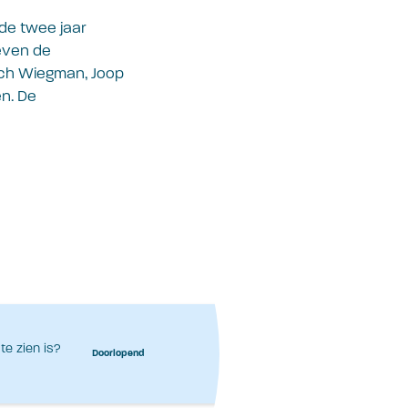
de twee jaar
even de
ich Wiegman, Joop
n. De
te zien is?
Doorlopend