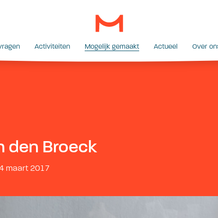
vragen
Activiteiten
Mogelijk gemaakt
Actueel
Over on
n den Broeck
14 maart 2017