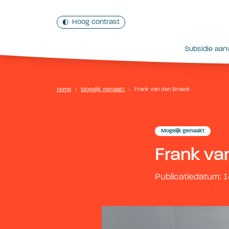
Hoog contrast
Subsidie aan
Home
›
Mogelijk gemaakt
›
Frank van den Broeck
Mogelijk gemaakt
Frank va
Publicatiedatum: 