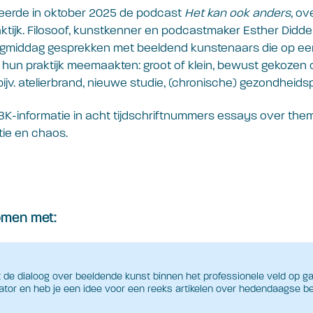
ceerde in oktober 2025 de podcast
Het kan ook anders,
ove
ktijk. Filosoof, kunstkenner en podcastmaker Esther Didd
gmiddag gesprekken met beeldend kunstenaars die op e
 hun praktijk meemaakten: groot of klein, bewust gekozen 
jv. atelierbrand, nieuwe studie, (chronische) gezondheids
t BK-informatie in acht tijdschriftnummers essays over them
tie en chaos.
komen met:
t de dialoog over beeldende kunst binnen het professionele veld op g
ator en heb je een idee voor een reeks artikelen over hedendaagse b