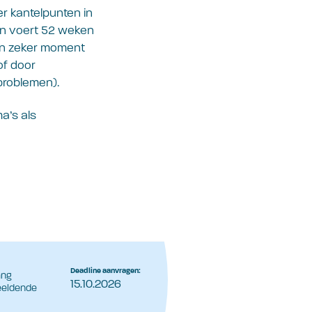
r kantelpunten in
en voert 52 weken
en zeker moment
of door
problemen).
a’s als
Deadline aanvragen:
ang
15.10.2026
eeldende