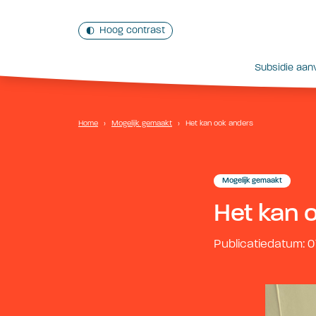
Hoog contrast
Subsidie aan
Home
›
Mogelijk gemaakt
›
Het kan ook anders
Mogelijk gemaakt
Het kan 
Publicatiedatum: 