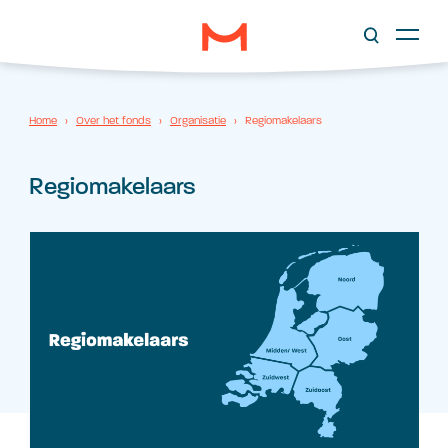
Home
›
Over het fonds
›
Organisatie
›
Regiomakelaars
Regiomakelaars