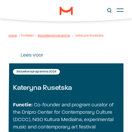
Home
›
Profielen
›
Bezoekersprogramma
›
Kateryna Rusetska
Lees voor
Bezoekersprogramma 2024
Kateryna Rusetska
Functie:
Co-founder and program curator of
the Dnipro Center for Contemporary Culture
(DCCC), NGO Kultura Medialna, experimental
music and contemporary art festival