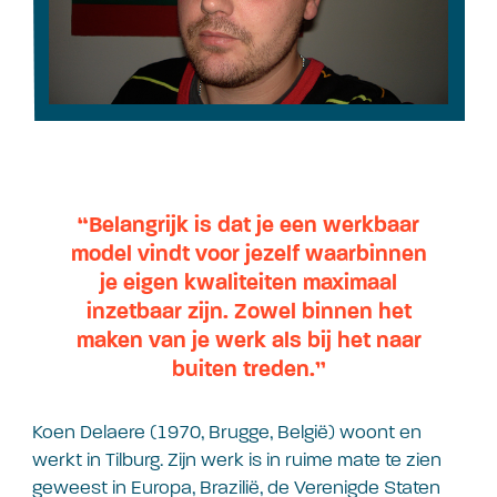
“Belangrijk is dat je een werkbaar
model vindt voor jezelf waarbinnen
je eigen kwaliteiten maximaal
inzetbaar zijn. Zowel binnen het
maken van je werk als bij het naar
buiten treden.”
Koen Delaere (1970, Brugge, België) woont en
werkt in Tilburg. Zijn werk is in ruime mate te zien
geweest in Europa, Brazilië, de Verenigde Staten