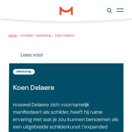
Home
›
Profielen
›
Mentoring
›
Koen Delaere
Lees voor
Mentoring
Koen Delaere
Hoewel Delaere zich voornamelijk
manifesteert als schilder, heeft hij ruime
ervaring met wat je zou kunnen benoemen als
een uitgebreide schilderkunst ('expanded