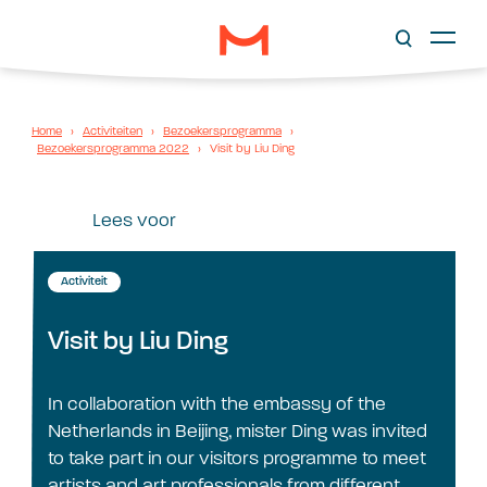
Home
›
Activiteiten
›
Bezoekersprogramma
›
Bezoekersprogramma 2022
›
Visit by Liu Ding
Lees voor
Activiteit
Visit by Liu Ding
In collaboration with the embassy of the
Netherlands in Beijing, mister Ding was invited
to take part in our visitors programme to meet
artists and art professionals from different