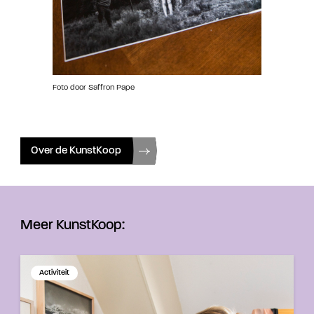
Foto door Saffron Pape
Over de KunstKoop
Meer KunstKoop:
Activiteit