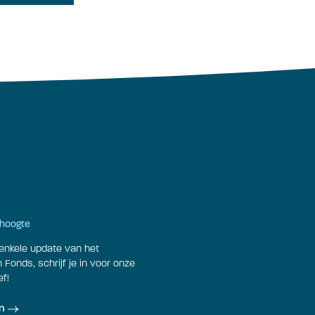
e hoogte
enkele update van het
Fonds, schrijf je in voor onze
f!
n