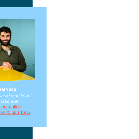
sel Yuce
beeldende kunst
nationaal
een mailtje
 (0)20 523 1565