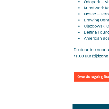
Odapark – Ve
Kunstwerk Ko
Nesse – Tern
Drawing Cent
Ujazdowski C
Delfina Found
American aca
De deadline voor 
/ 11.00 uur (tijdzon
Over de regeling R