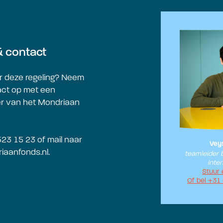
& contact
r deze regeling? Neem
act op met een
 van het Mondriaan
523 15 23 of mail naar
Vey
iaanfonds.nl
.
teamleider 
inter
Stuur 
Of bel +31