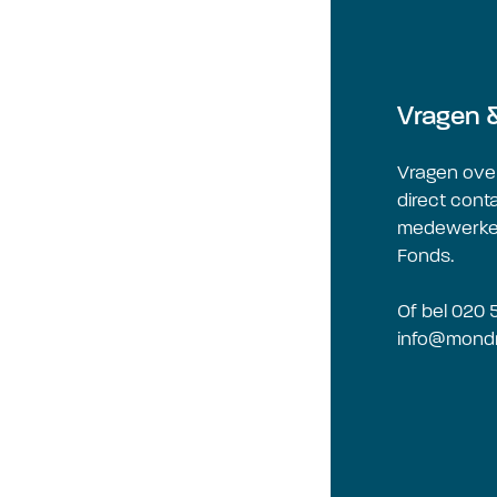
Vragen 
Vragen ove
direct cont
medewerker
Fonds.
Of bel 020 
info@mondr