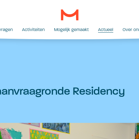
vragen
Activiteiten
Mogelijk gemaakt
Actueel
Over on
aanvraagronde Residency