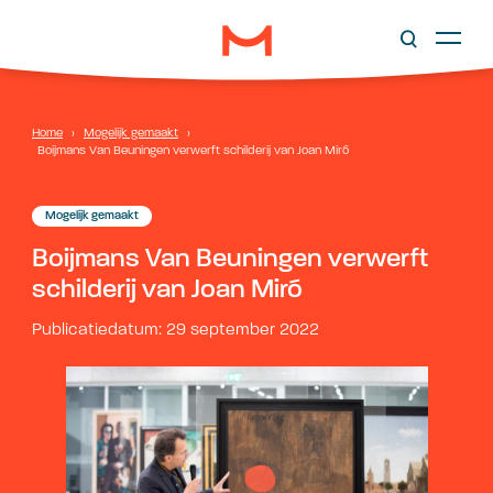
Home
›
Mogelijk gemaakt
›
Boijmans Van Beuningen verwerft schilderij van Joan Miró
Mogelijk gemaakt
Boijmans Van Beuningen verwerft
schilderij van Joan Miró
Publicatiedatum: 29 september 2022