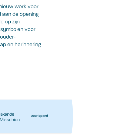
 nieuw werk voor
d aan de opening
d op zijn
ls symbolen voor
 ouder-
hap en herinnering
ebakende
Doorlopend
 Misschien