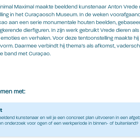
Minimal Maximal maakte beeldend kunstenaar Anton Vrede
telling in het Curaçaosch Museum. In de weken voorafgaan
açao aan een serie monumentale houten beelden, gebaseer
gkerende dierfiguren. In zijn werk gebruikt Vrede dieren a
, emoties en verhalen. Voor deze tentoonstelling maakte hij
rvorm. Daarmee verbindt hij thema’s als afkomst, vadersc
jke band met Curaçao.
komen met:
t
eldend kunstenaar en wil je een concreet plan uitvoeren in een afg
en onderzoek voor ogen of een werkperiode in binnen- of buitenland?