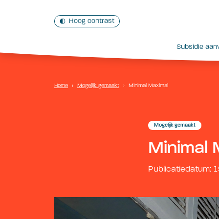
Hoog contrast
Subsidie aan
Home
›
Mogelijk gemaakt
›
Minimal Maximal
Mogelijk gemaakt
Minimal 
Publicatiedatum: 