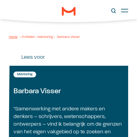
Home
›
Profielen
›
Mentoring
›
Barbara Visser
Lees voor
Mentoring
Barbara Visser
"Samenwerking met andere makers en
denkers – schrijvers, wetenschappers,
ontwerpers – vind ik belangrijk om de grenzen
van het eigen vakgebied op te zoeken en