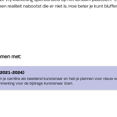
en realiteit nabootst die er niet is. Hoe beter je kunt bluffe
komen met:
(2021-2024)
an je carrière als beeldend kunstenaar en heb je plannen voor nieuw 
nmerking voor de bijdrage Kunstenaar Start.