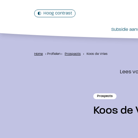
Hoog contrast
Subsidie aan
Home
›
Profielen
›
Prospects
›
Koos de Vries
Lees v
Prospects
Koos de 