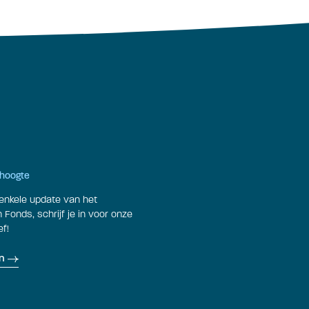
e hoogte
enkele update van het
Fonds, schrijf je in voor onze
f!
n