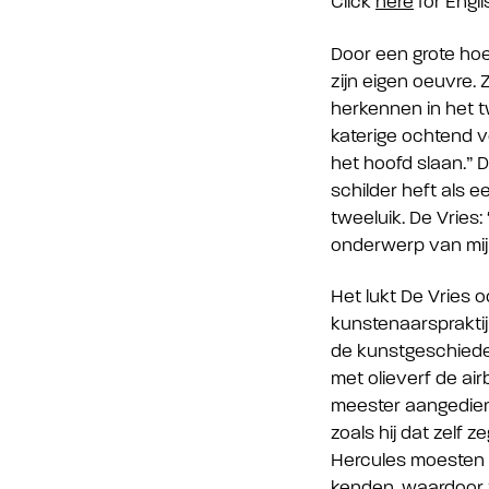
Click
here
for Engli
Door een grote hoe
zijn eigen oeuvre.
herkennen in het t
katerige ochtend v
het hoofd slaan.” 
schilder heft als e
tweeluik. De Vries
onderwerp van mij
Het lukt De Vries 
kunstenaarspraktijk
de kunstgeschiede
met olieverf de ai
meester aangediend,
zoals hij dat zelf 
Hercules moesten
kenden, waardoor z