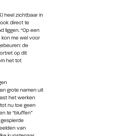
) heel zichtbaar in
ook direct te
d liggen. “Op een
k kon me wel voor
 gebeuren: de
rtret op dit
om het tot
gen
 aan grote namen uit
aast het werken
tot nu toe geen
en te “bluffen”
n gespierde
eelden van
Elke kunstenaar