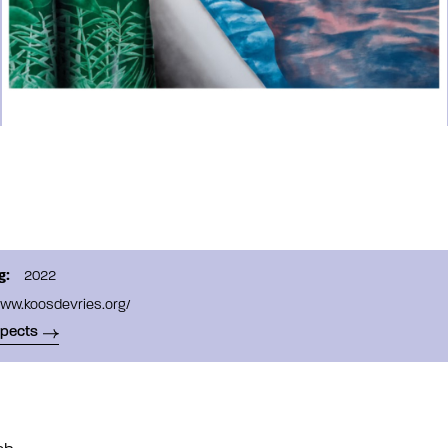
g:
2022
www.koosdevries.org/
spects