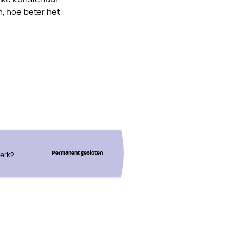
n, hoe beter het
werk?
Permanent gesloten