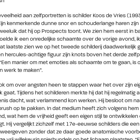
sh
veelheid aan zelfportretten is schilder Koos de Vries (1993
 Zijn kenmerkende dunne snor en schouderlange haren zijn 
weeluik dat hij op Prospects toont. We zien hem eerst in ba
oelde ik een onredelijke schaamte over de vorige avond, i
Dat laatste zien we op het tweede schilderij daadwerkelijk
en hercules-achtige figuur zijn knots boven het derde zelfpo
: “Een manier om met emoties als schaamte om te gaan, is 
n werk te maken”.
ook om over angsten heen te stappen waar het over zijn ei
 gaat. Tijdens het schilderen merkte hij dat hij regelmatig
nis dacht, wat verlammend kon werken. Hij besloot om n
rbrush op te pakken. In dat medium heeft zich volgens hem 
 wat hem de vrijheid geeft een eigen stijl te ontwikkelen 
zegt. Hij vergelijkt zichzelf met 17e-eeuwse schilders die ee
 weergeven zonder dat ze daar goede anatomische voorb
e vrij willekeurig spierbundels op het lichaam plaatsten. “