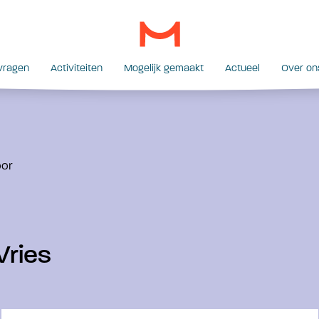
vragen
Activiteiten
Mogelijk gemaakt
Actueel
Over on
oor
Vries