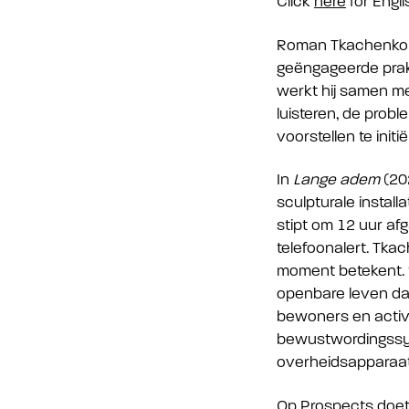
Click
here
for Engli
Roman Tkachenko (1
geëngageerde prakti
werkt hij samen me
luisteren, de prob
voorstellen te init
In
Lange adem
(20
sculpturale instal
stipt om 12 uur af
telefoonalert. Tka
moment betekent. “
openbare leven dat
bewoners en activi
bewustwordingssys
overheidsapparaat
Op Prospects doet