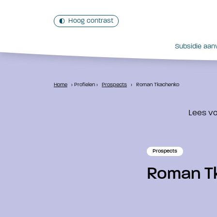
Hoog contrast
Subsidie aan
Home
›
Profielen
›
Prospects
›
Roman Tkachenko
Lees v
Prospects
Roman T