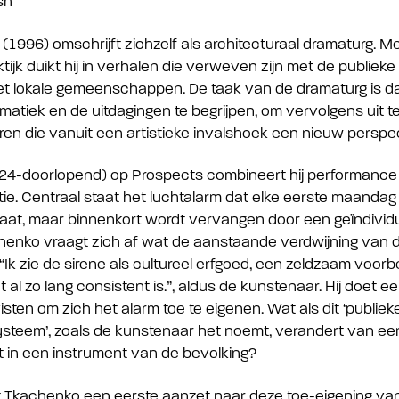
sh
996) omschrijft zichzelf als architecturaal dramaturg. Met
jk duikt hij in verhalen die verweven zijn met de publieke 
t lokale gemeenschappen. De taak van de dramaturg is da
lematiek en de uitdagingen te begrijpen, om vervolgens uit 
iëren die vanuit een artistieke invalshoek een nieuw perspe
24-doorlopend) op Prospects combineert hij performance
latie. Centraal staat het luchtalarm dat elke eerste maand
gaat, maar binnenkort wordt vervangen door een geïndivid
chenko vraagt zich af wat de aanstaande verdwijning van di
Ik zie de sirene als cultureel erfgoed, een zeldzaam voorbe
 al zo lang consistent is.”, aldus de kunstenaar. Hij doet 
sten om zich het alarm toe te eigenen. Wat als dit ‘publiek
teem’, zoals de kunstenaar het noemt, verandert van ee
 in een instrument van de bevolking?
 Tkachenko een eerste aanzet naar deze toe-eigening van 