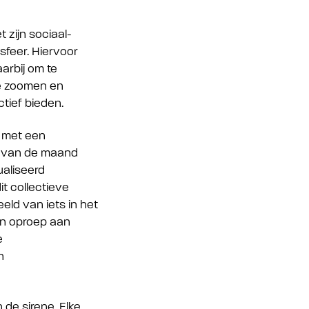
 zijn sociaal-
sfeer. Hiervoor
arbij om te
te zoomen en
ctief bieden.
 met een
ag van de maand
ualiseerd
t collectieve
eld van iets in het
een oproep aan
e
n
de sirene. Elke