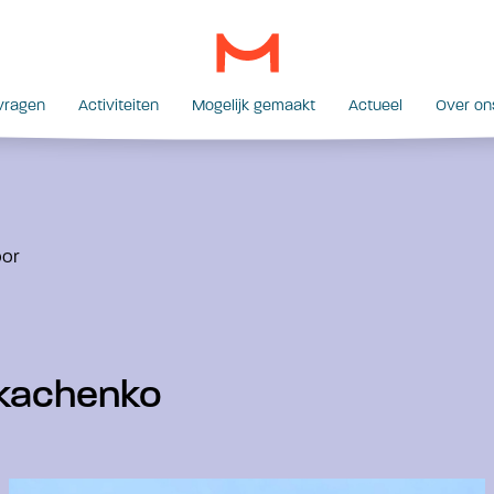
vragen
Activiteiten
Mogelijk gemaakt
Actueel
Over on
oor
kachenko