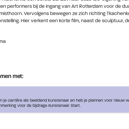
en performers bij de ingang van Art Rotterdam voor de du
misthoorn. Vervolgens bewegen ze zich richting Tkachenko’
nstelling. Hier verkent een korte film, naast de sculptuur, 
tma
komen met:
an je carrière als beeldend kunstenaar en heb je plannen voor nieuw 
nmerking voor de bijdrage Kunstenaar Start.