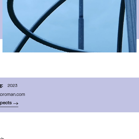
g:
2023
koroman.com
spects