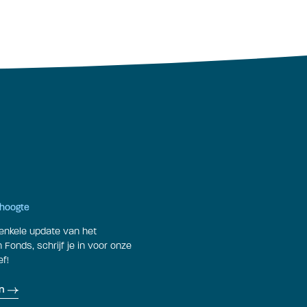
e hoogte
enkele update van het
Fonds, schrijf je in voor onze
f!
n