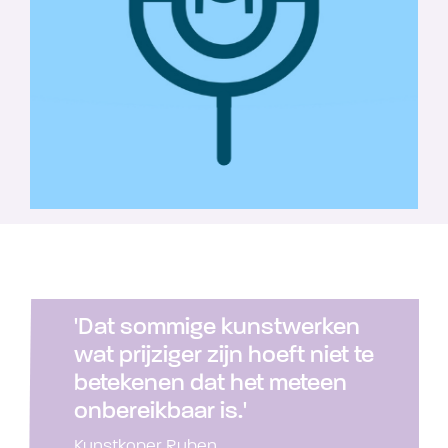
'Dat sommige kunstwerken
wat prijziger zijn hoeft niet te
betekenen dat het meteen
onbereikbaar is.'
Kunstkoper Ruben