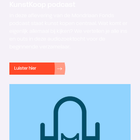
KunstKoop podcast
In deze aflevering van de Mondriaan Fonds
podcast staat kunst kopen centraal. Wat komt er
eigenlijk allemaal bij kijken? We vertellen je alle ins
en outs in deze audiozoektocht voor de
beginnende verzamelaar.
Luister hier