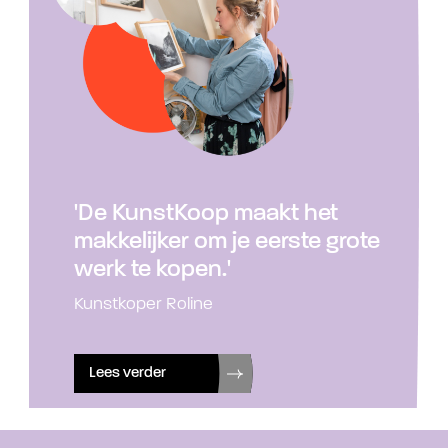
'De KunstKoop maakt het
makkelijker om je eerste grote
werk te kopen.'
Kunstkoper Roline
Lees verder