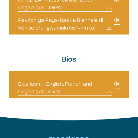
Lingala
(pdf - 186KB)
Pavilion ya Pays-Bas La Biennale di
Venise efungwamaki
(pdf - 441KB)
Bios
Bios team - English, French and
Lingala
(pdf - 91KB)