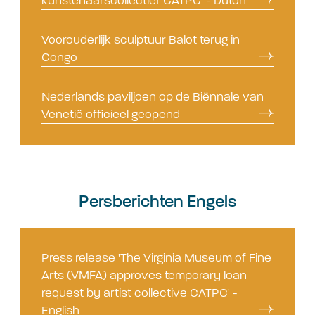
kunstenaarscollectief CATPC' - Dutch
Voorouderlijk sculptuur Balot terug in
Congo
Nederlands paviljoen op de Biënnale van
Venetië officieel geopend
Persberichten Engels
Press release 'The Virginia Museum of Fine
Arts (VMFA) approves temporary loan
request by artist collective CATPC' -
English