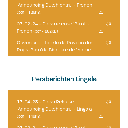
'Announcing Dutch entry' - French
(pdf - 126KB)
07-02-24 - Press release 'Balot' -
French
(pdf - 282KB)
Ouverture officielle du Pavillon des
Pays-Bas à la Biennale de Venise
(pdf - 437KB)
Persberichten Lingala
17-04-23 - Press Release
'Announcing Dutch entry' - Lingala
(pdf - 149KB)
07-02-24 - Press release 'Balot' -