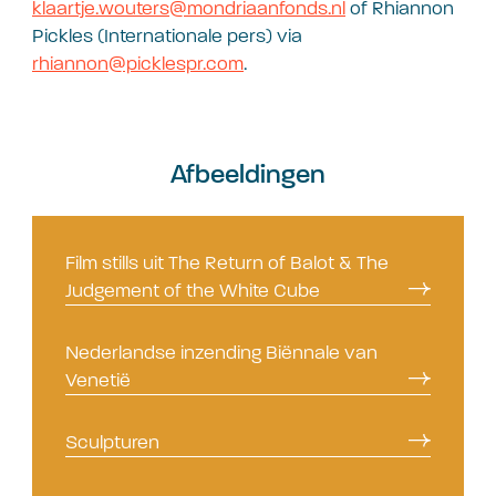
klaartje.wouters@mondriaanfonds.nl
of Rhiannon
Pickles (Internationale pers) via
rhiannon@picklespr.com
.
Afbeeldingen
Film stills uit The Return of Balot & The
Judgement of the White Cube
Nederlandse inzending Biënnale van
Venetië
Sculpturen