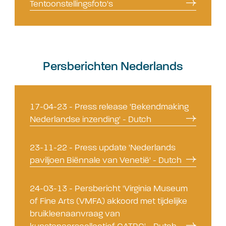
Tentoonstellingsfoto's
Persberichten Nederlands
17-04-23 - Press release 'Bekendmaking
Nederlandse inzending' - Dutch
23-11-22 - Press update 'Nederlands
paviljoen Biënnale van Venetië' - Dutch
24-03-13 - Persbericht 'Virginia Museum
of Fine Arts (VMFA) akkoord met tijdelijke
bruikleenaanvraag van