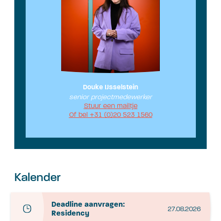
Douke IJsselstein
senior projectmedewerker
Stuur een mailtje
Of bel +31 (0)20 523 1560
Kalender
Deadline aanvragen:
27.08.2026
Residency