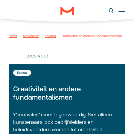
Home
›
Activiteiten
›
Essays
›
Creativiteit en andere fundamentalismen
Lees voor
Essays
Creativiteit en andere
fundamentalismen
‘Creativiteit’ moet tegenwoordig. Niet alleen
kunstenaars, ook bedrijfsleiders en
beleidsvoerders worden tot creativiteit